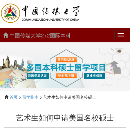
中国传媒大学2+2国际本科
中
国
传
媒
大
学
2+2
国
际
本
科
首页
>
留学指南
> 艺术生如何申请美国名校硕士
艺术生如何申请美国名校硕士