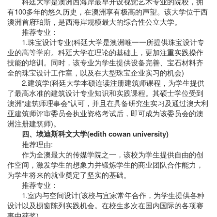
科廷大学是澳洲西海岸最早开设视觉艺术专业的院校，拥
有100多年的悠久历史，在澳洲享有极高的声望。该大学位于西
澳洲首府珀斯，是西海岸规模最大的综合性公立大学。
推荐专业：
1.珠宝设计专业(科廷大学是澳洲唯一一所提供珠宝设计专
业的高等学府。科廷大学在理论的基础上，更加注重实践操作
技能的培训。同时，该专业为学生提供设备完善、宝石材料齐
全的珠宝设计工作室，以及在大型珠宝企业实习的机会)
2.建筑学(科廷大学本硕连读注册建筑师课程，为学生提供
了最高水准的建筑设计专业知识和实践课程。其硕士学位受到
澳洲“建筑师理事会”认可，并且在具备研究生实习及通过澳大利
亚建筑师评审委员会执业资格考试后，即可成为该委员会的澳
洲注册建筑师)。
四、埃迪斯科文大学(edith cowan university)
推荐理由:
作为全澳最大的传媒学院之一，该校为学生提供自由的创
作空间，激发学生的想象力并锻炼学生的商业团队合作能力，
为学生将来的就业奠定了坚实的基础。
推荐专业：
1.室内与空间设计(该校与宜家常年合作，为学生提供各种
设计以及橱窗陈列实践机会。在校生多次在国内国际的各项赛
事中获奖)