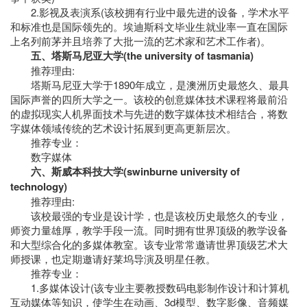
2.影视及表演系(该校拥有行业中最先进的设备，学术水平
和标准也是国际领先的。埃迪斯科文毕业生就业率一直在国际
上名列前茅并且培养了大批一流的艺术家和艺术工作者)。
五、塔斯马尼亚大学(the university of tasmania)
推荐理由:
塔斯马尼亚大学于1890年成立，是澳洲历史最悠久、最具
国际声誉的四所大学之一。该校的创意媒体技术课程将最前沿
的虚拟现实人机界面技术与先进的数字媒体技术相结合，将数
字媒体领域传统的艺术设计拓展到更高更新层次。
推荐专业：
数字媒体
六、斯威本科技大学(swinburne university of
technology)
推荐理由:
该校最强的专业是设计学，也是该校历史最悠久的专业，
师资力量雄厚，教学手段一流。同时拥有世界顶级的教学设备
和大型综合化的多媒体教室。该专业常常邀请世界顶级艺术大
师授课，也定期邀请好莱坞导演及明星任教。
推荐专业：
1.多媒体设计(该专业主要教授数码电影制作设计和计算机
互动媒体等知识，使学生在动画、3d模型、数字影像、音频媒