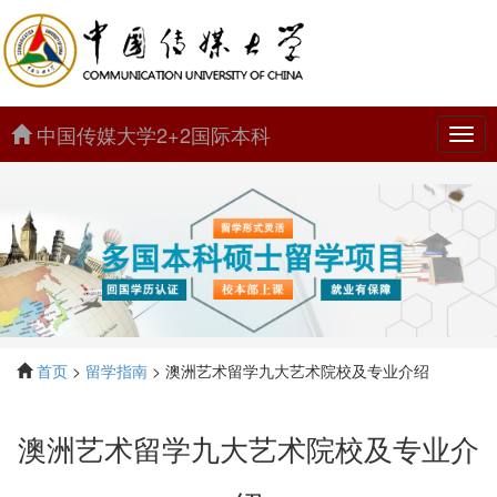
中国传媒大学2+2国际本科
中
国
传
媒
大
学
2+2
国
际
本
科
首页
>
留学指南
> 澳洲艺术留学九大艺术院校及专业介绍
澳洲艺术留学九大艺术院校及专业介