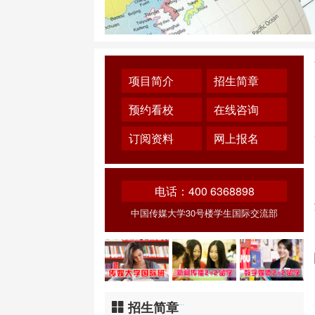
项目简介
招生简章
预约看校
在线咨询
订阅资料
网上报名
电话：400 6368898
中国传媒大学30号楼学生国际交流部
招生简章
…