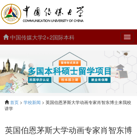
中国传媒大学2+2国际本科
中
国
传
媒
大
学
2+2
国
际
本
科
首页
>
学校新闻
> 英国伯恩茅斯大学动画专家肖智东博士来我校
讲学
英国伯恩茅斯大学动画专家肖智东博