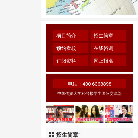
项目简介
招生简章
预约看校
在线咨询
订阅资料
网上报名
电话：400 6368898
中国传媒大学30号楼学生国际交流部
招生简章
…