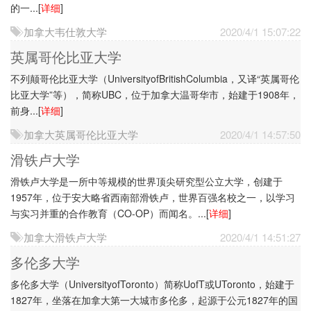
的一...
[
详细
]
加拿大韦仕敦大学
2020/4/1 15:07:22
英属哥伦比亚大学
不列颠哥伦比亚大学（UniversityofBritishColumbia，又译“英属哥伦
比亚大学”等），简称UBC，位于加拿大温哥华市，始建于1908年，
前身...
[
详细
]
加拿大英属哥伦比亚大学
2020/4/1 14:57:50
滑铁卢大学
滑铁卢大学是一所中等规模的世界顶尖研究型公立大学，创建于
1957年，位于安大略省西南部滑铁卢，世界百强名校之一，以学习
与实习并重的合作教育（CO-OP）而闻名。...
[
详细
]
加拿大滑铁卢大学
2020/4/1 14:51:27
多伦多大学
多伦多大学（UniversityofToronto）简称UofT或UToronto，始建于
1827年，坐落在加拿大第一大城市多伦多，起源于公元1827年的国