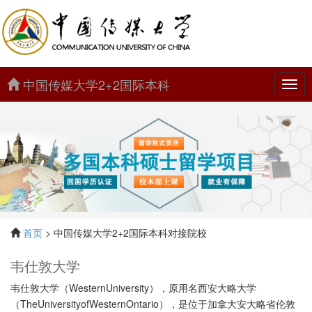
中国传媒大学2+2国际本科
中
国
传
媒
大
学
2+2
国
际
本
科
首页
> 中国传媒大学2+2国际本科对接院校
韦仕敦大学
韦仕敦大学（WesternUniversity），原用名西安大略大学
（TheUniversityofWesternOntario），是位于加拿大安大略省伦敦