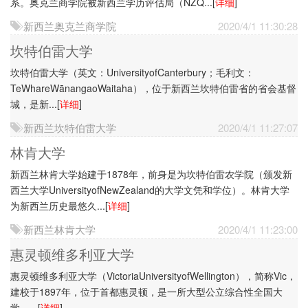
系。奥克兰商学院被新西兰学历评估局（NZQ...
[
详细
]
新西兰奥克兰商学院
2020/4/1 11:30:28
坎特伯雷大学
坎特伯雷大学（英文：UniversityofCanterbury；毛利文：
TeWhareWānangaoWaitaha），位于新西兰坎特伯雷省的省会基督
城，是新...
[
详细
]
新西兰坎特伯雷大学
2020/4/1 11:27:07
林肯大学
新西兰林肯大学始建于1878年，前身是为坎特伯雷农学院（颁发新
西兰大学UniversityofNewZealand的大学文凭和学位）。林肯大学
为新西兰历史最悠久...
[
详细
]
新西兰林肯大学
2020/4/1 11:23:00
惠灵顿维多利亚大学
惠灵顿维多利亚大学（VictoriaUniversityofWellington），简称Vic，
建校于1897年，位于首都惠灵顿，是一所大型公立综合性全国大
学，...
[
详细
]