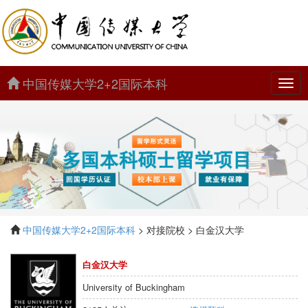
中国传媒大学2+2国际本科
中
国
传
媒
大
学
2+2
国
际
本
科
中国传媒大学2+2国际本科
> 对接院校 > 白金汉大学
白金汉大学
University of Buckingham