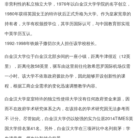
非营利性的私立独立大学，1976年以白金汉大学学院的名字创立，
1980年获得英国女王的特许状后正式升格为大学。作为皇家宪章的
持有者，大学有权颁授学位，其学历国际认可，与中国教育部实现
中英学历互认。
1992-1998年铁娘子撒切尔夫人担任该学校校长。
白金汉大学位于白金汉北部乡间的一座小镇，距离牛津很近（12英
里），距离伦敦58英里，驱车由这里前往伦敦希思罗国际机场仅需
一小时。该大学不依靠政府拨款办学，因此能够开设创新性的课
程，根据工商企业需求的变化迅速调整教学内容。
白金汉大学皇室特许的独立性使得大学没有任何政府资金来源，因
而不在政府学术研究体系之内，在该排名的学术研究因无法参考而
不 计分。尽管如此，白金汉大学仍以较强的实力位居2014TIMES英
国大学排名第41名。另外，白金汉大学在三项评比中名列前茅：学
生满意度、师生比和就业前景。