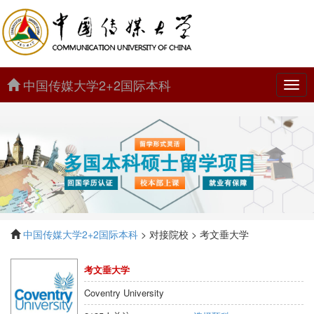
中国传媒大学2+2国际本科
中
国
传
媒
大
学
2+2
国
际
本
科
中国传媒大学2+2国际本科
> 对接院校 > 考文垂大学
考文垂大学
Coventry University