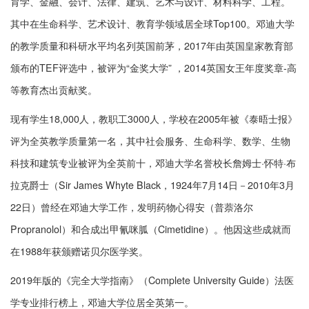
育学、金融、会计、法律、建筑、艺术与设计、材料科学、工程。
其中在生命科学、艺术设计、教育学领域居全球Top100。邓迪大学
的教学质量和科研水平均名列英国前茅，2017年由英国皇家教育部
颁布的TEF评选中，被评为“金奖大学” ，2014英国女王年度奖章-高
等教育杰出贡献奖。
现有学生18,000人，教职工3000人，学校在2005年被《泰晤士报》
评为全英教学质量第一名，其中社会服务、生命科学、数学、生物
科技和建筑专业被评为全英前十，邓迪大学名誉校长詹姆士·怀特·布
拉克爵士（Sir James Whyte Black，1924年7月14日－2010年3月
22日）曾经在邓迪大学工作，发明药物心得安（普萘洛尔
Propranolol）和合成出甲氰咪胍（Cimetidine）。他因这些成就而
在1988年获颁赠诺贝尔医学奖。
2019年版的《完全大学指南》（Complete University Guide）法医
学专业排行榜上，邓迪大学位居全英第一。