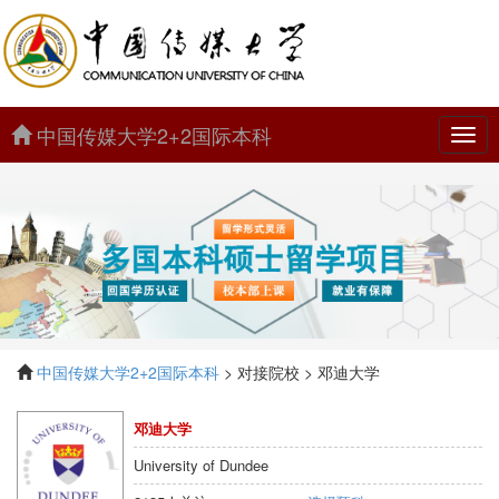
中国传媒大学2+2国际本科
中
国
传
媒
大
学
2+2
国
际
本
科
中国传媒大学2+2国际本科
> 对接院校 > 邓迪大学
邓迪大学
University of Dundee