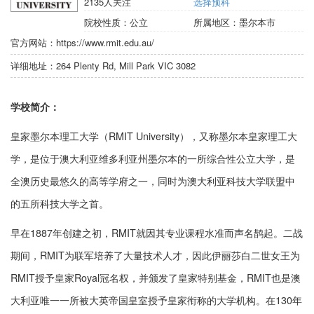
2135
人关注
选择预科
院校性质：
公立
所属地区：
墨尔本市
官方网站：
https://www.rmit.edu.au/
详细地址：
264 Plenty Rd, Mill Park VIC 3082
学校简介：
皇家墨尔本理工大学（RMIT University），又称墨尔本皇家理工大
学，是位于澳大利亚维多利亚州墨尔本的一所综合性公立大学，是
全澳历史最悠久的高等学府之一，同时为澳大利亚科技大学联盟中
的五所科技大学之首。
早在1887年创建之初，RMIT就因其专业课程水准而声名鹊起。二战
期间，RMIT为联军培养了大量技术人才，因此伊丽莎白二世女王为
RMIT授予皇家Royal冠名权，并颁发了皇家特别基金，RMIT也是澳
大利亚唯一一所被大英帝国皇室授予皇家衔称的大学机构。在130年