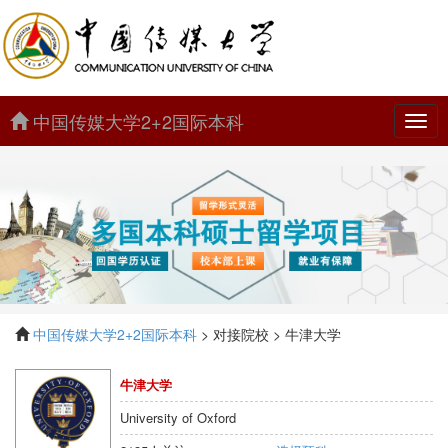
中国传媒大学2+2国际本科
中
国
传
媒
大
学
2+2
国
际
本
科
中国传媒大学2+2国际本科
> 对接院校 > 牛津大学
牛津大学
University of Oxford