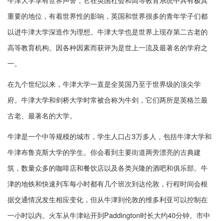
重要的地位，有着世界性的影响，英国和世界很多的青年学子们都
以进牛津大学深造作为理想。牛津大学也是世界上现存第二古老的
高等教育机构。因各种因素而获评为是世上一流及最著名的学府之
一。
在九个世纪以来，牛津大学一直是全英国乃至于世界级的顶尖学
府。牛津大学和剑桥大学时常被合称为牛剑，它们两所是英格兰最
古老、最著名的大学。
牛津是一个中等规模的城市，学生人口占3万多人，包括牛津大学和
牛津布鲁克斯大学的学生。你会看到主要街道两旁漂亮的古典建
筑，数量众多的咖啡店和餐饮店以及各类兴隆的酒吧和俱乐部。牛
津的地铁和快速列车每小时都有几个班次到达伦敦，行程时间会根
据交通情况发生相应变化，但从牛津到伦敦的维多利亚可以控制在
一小时以内。火车从牛津站开到Paddington时长大约40分钟。市中