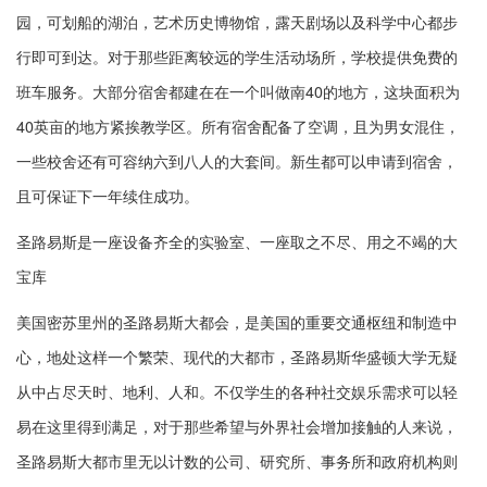
园，可划船的湖泊，艺术历史博物馆，露天剧场以及科学中心都步
行即可到达。对于那些距离较远的学生活动场所，学校提供免费的
班车服务。大部分宿舍都建在在一个叫做南40的地方，这块面积为
40英亩的地方紧挨教学区。所有宿舍配备了空调，且为男女混住，
一些校舍还有可容纳六到八人的大套间。新生都可以申请到宿舍，
且可保证下一年续住成功。
圣路易斯是一座设备齐全的实验室、一座取之不尽、用之不竭的大
宝库
美国密苏里州的圣路易斯大都会，是美国的重要交通枢纽和制造中
心，地处这样一个繁荣、现代的大都市，圣路易斯华盛顿大学无疑
从中占尽天时、地利、人和。不仅学生的各种社交娱乐需求可以轻
易在这里得到满足，对于那些希望与外界社会增加接触的人来说，
圣路易斯大都市里无以计数的公司、研究所、事务所和政府机构则