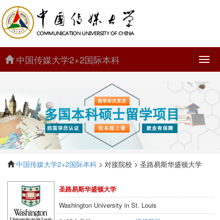
中国传媒大学2+2国际本科
中
国
传
媒
大
学
2+2
国
际
本
科
中国传媒大学2+2国际本科
> 对接院校 > 圣路易斯华盛顿大学
圣路易斯华盛顿大学
Washington University in St. Louis